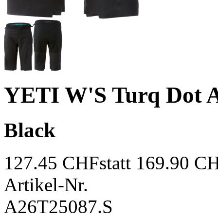
YETI W'S Turq Dot A
Black
127.45 CHF
statt 169.90 C
Artikel-Nr.
A26T25087.S