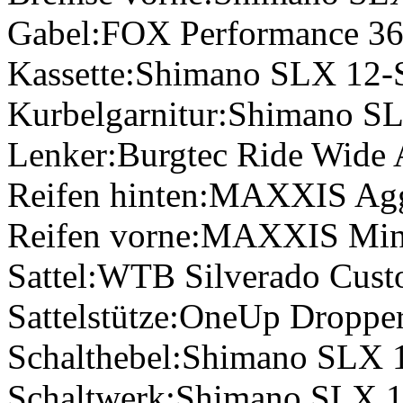
Gabel:
FOX Performance 3
Kassette:
Shimano SLX 12-
Kurbelgarnitur:
Shimano SL
Lenker:
Burgtec Ride Wide 
Reifen hinten:
MAXXIS Agg
Reifen vorne:
MAXXIS Min
Sattel:
WTB Silverado Cus
Sattelstütze:
OneUp Dropper
Schalthebel:
Shimano SLX 
Schaltwerk:
Shimano SLX 1