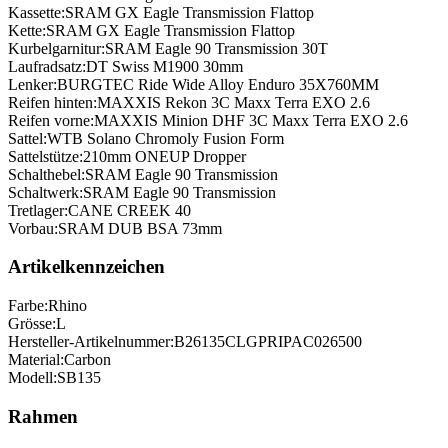
Kassette:
SRAM GX Eagle Transmission Flattop
Kette:
SRAM GX Eagle Transmission Flattop
Kurbelgarnitur:
SRAM Eagle 90 Transmission 30T
Laufradsatz:
DT Swiss M1900 30mm
Lenker:
BURGTEC Ride Wide Alloy Enduro 35X760MM
Reifen hinten:
MAXXIS Rekon 3C Maxx Terra EXO 2.6
Reifen vorne:
MAXXIS Minion DHF 3C Maxx Terra EXO 2.6
Sattel:
WTB Solano Chromoly Fusion Form
Sattelstütze:
210mm ONEUP Dropper
Schalthebel:
SRAM Eagle 90 Transmission
Schaltwerk:
SRAM Eagle 90 Transmission
Tretlager:
CANE CREEK 40
Vorbau:
SRAM DUB BSA 73mm
Artikelkennzeichen
Farbe:
Rhino
Grösse:
L
Hersteller-Artikelnummer:
B26135CLGPRIPAC026500
Material:
Carbon
Modell:
SB135
Rahmen