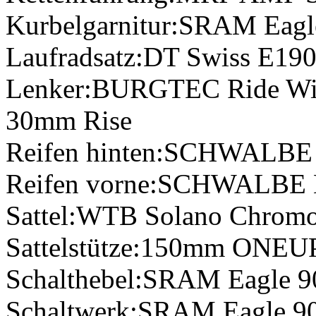
Kurbelgarnitur:
SRAM Eagle
Laufradsatz:
DT Swiss E19
Lenker:
BURGTEC Ride Wi
30mm Rise
Reifen hinten:
SCHWALBE Alb
Reifen vorne:
SCHWALBE Mag
Sattel:
WTB Solano Chromo
Sattelstütze:
150mm ONEUP
Schalthebel:
SRAM Eagle 90
Schaltwerk:
SRAM Eagle 90