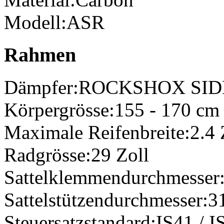
Modell:
ASR
Rahmen
Dämpfer:
ROCKSHOX SIDL
Körpergrösse:
155 - 170 cm
Maximale Reifenbreite:
2.4 
Radgrösse:
29 Zoll
Sattelklemmendurchmesser
Sattelstützendurchmesser:
3
Steuersatzstandard:
IS41 / I