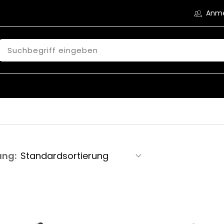
Anm
ung: