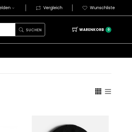
elden
Vergleich
Wunschliste
WARENKORB
0
SUCHEN