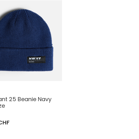
lant 25 Beanie Navy
ze
 CHF