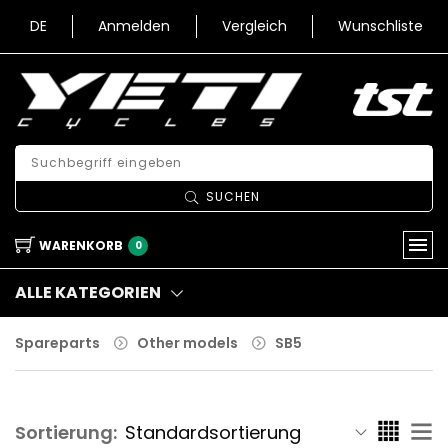
DE
Anmelden
Vergleich
Wunschliste
SUCHEN
WARENKORB
0
ALLE KATEGORIEN
Spareparts
Other models
SB5
Sortierung: