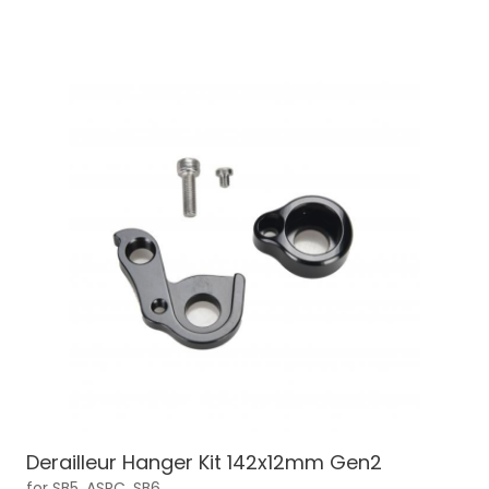
Derailleur Hanger Kit 142x12mm Gen2
for SB5, ASRC, SB6