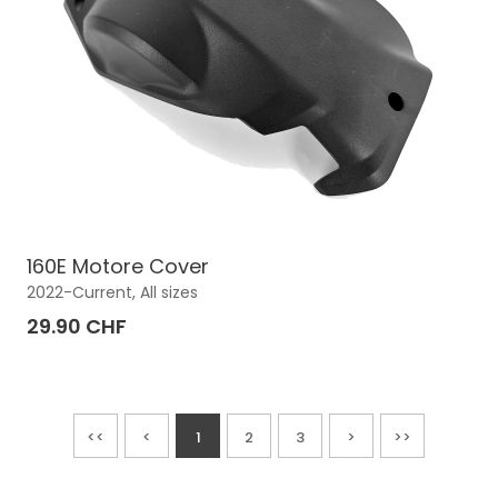
160E Motore Cover
2022-Current, All sizes
29.90 CHF
<<
<
1
2
3
>
>>